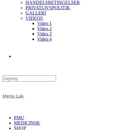
HANDELSBETINGELSER
PRIVATLIVSPOLITIK
GALLERI
VIDEOS
Video 1
Video 2
Video 3
Video 4
Toggle
website
Menu
Luk
search
PMU
MEDICINSK
SHOP