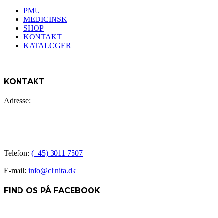
PMU
MEDICINSK
SHOP
KONTAKT
KATALOGER
KONTAKT
Adresse:
CLINITA v/ Gitte Balsby
Nørregade 36A
5800 Nyborg – hjørnet af Nørregade og Skolegade
Telefon:
(+45) 3011 7507
E-mail:
info@clinita.dk
FIND OS PÅ FACEBOOK