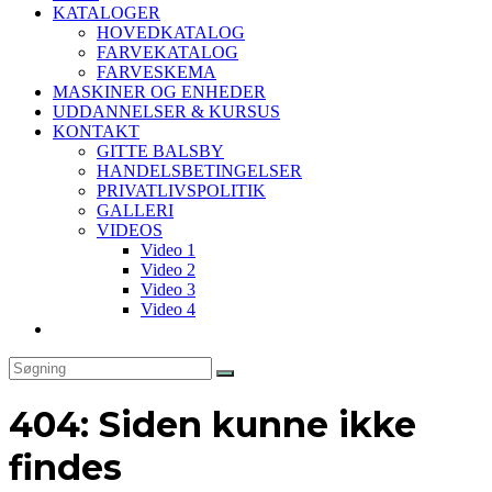
KATALOGER
HOVEDKATALOG
FARVEKATALOG
FARVESKEMA
MASKINER OG ENHEDER
UDDANNELSER & KURSUS
KONTAKT
GITTE BALSBY
HANDELSBETINGELSER
PRIVATLIVSPOLITIK
GALLERI
VIDEOS
Video 1
Video 2
Video 3
Video 4
Toggle
website
search
404: Siden kunne ikke
findes