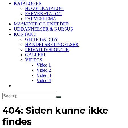
KATALOGER
HOVEDKATALOG
FARVEKATALOG
FARVESKEMA
MASKINER OG ENHEDER
UDDANNELSER & KURSUS
KONTAKT
GITTE BALSBY
HANDELSBETINGELSER
PRIVATLIVSPOLITIK
GALLERI
VIDEOS
Video 1
Video 2
Video 3
Video 4
Toggle
website
search
404: Siden kunne ikke
findes