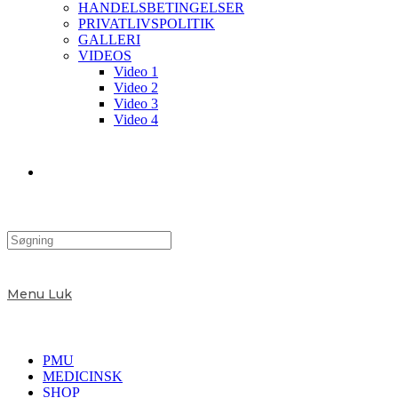
HANDELSBETINGELSER
PRIVATLIVSPOLITIK
GALLERI
VIDEOS
Video 1
Video 2
Video 3
Video 4
Toggle
website
Menu
Luk
search
PMU
MEDICINSK
SHOP