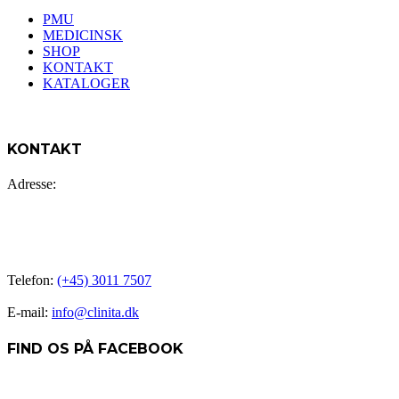
PMU
MEDICINSK
SHOP
KONTAKT
KATALOGER
KONTAKT
Adresse:
CLINITA v/ Gitte Balsby
Nørregade 36A
5800 Nyborg – hjørnet af Nørregade og Skolegade
Telefon:
(+45) 3011 7507
E-mail:
info@clinita.dk
FIND OS PÅ FACEBOOK